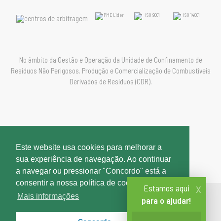
No âmbito da Gestão e Operação da Unidade de Confinamento de
Resíduos Não Perigosos. Produção e Comercialização de Combustíveis
Derivados de Resíduos (CDR).
Política de Privacidade
Este website usa cookies para melhorar a
Política de Gestão
sua experiência de navegação. Ao continuar
Registo de Ocorrências
a navegar ou pressionar "Concordo" está a
consentir a nossa política de cookies.
x
Estamos aqui
Mais informações
para o ajudar!
Copyright Recivalongo 2018 - 2026. Todos os direitos reservados.